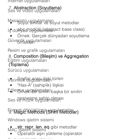
Internet uygulamaları
7. 
Abstraction (Soyutlama)
Ses ve video uygulamaları
Masaüstü uygulamaları
Soyut sınıflar ve soyut metodlar
abc modülü (abstract base class)
İş dünyası uygulamaları
Örnek: Gerçek dünyadan soyutlama 
Güvenlik uygulamaları
örnekleri
Resim ve grafik uygulamaları
8. 
Composition (Bileşim) ve Aggregation 
Eğitim uygulamaları
(Toplama)
Sürücü uygulamaları
Sınıflar arası ilişki türleri
Verimlilik uygulamaları
"Has-A" (sahiplik) ilişkisi
Eğlence uygulamaları
Örnek: Bir sınıfın başka bir sınıfın 
nesnesine sahip olması
Ses ve müzik uygulamaları
Format dönüştürme uygulamaları
9. 
Magic Methods (Sihirli Metodlar)
Windows işletim sistemi
str
, 
repr
, 
len
, 
eq
 gibi metodlar
MAC işletim sistemi
Operatör aşırı yükleme (operator 