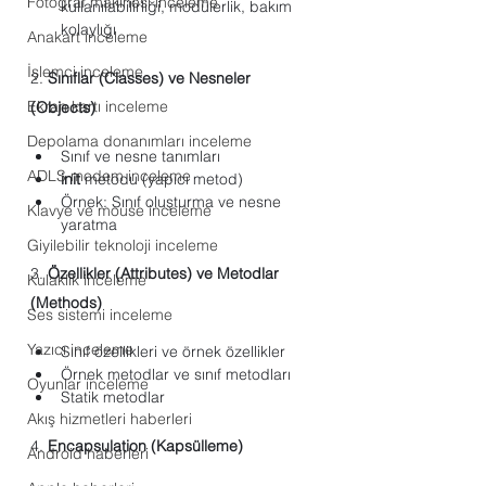
Fotoğraf makinesi inceleme
kullanılabilirliği, modülerlik, bakım 
kolaylığı
Anakart inceleme
İşlemci inceleme
2. 
Sınıflar (Classes) ve Nesneler 
Ekran kartı inceleme
(Objects)
Depolama donanımları inceleme
Sınıf ve nesne tanımları
ADLS modem inceleme
init
 metodu (yapıcı metod)
Örnek: Sınıf oluşturma ve nesne 
Klavye ve mouse inceleme
yaratma
Giyilebilir teknoloji inceleme
3. 
Özellikler (Attributes) ve Metodlar 
Kulaklık inceleme
(Methods)
Ses sistemi inceleme
Yazıcı inceleme
Sınıf özellikleri ve örnek özellikler
Örnek metodlar ve sınıf metodları
Oyunlar inceleme
Statik metodlar
Akış hizmetleri haberleri
4. 
Encapsulation (Kapsülleme)
Android haberleri