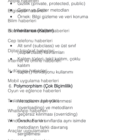
Apple haberleri
Gizlilik (private, protected, public)
Getter ve Setter metodları
Bilgisayar haberleri
Örnek: Bilgi gizleme ve veri koruma
Bilim haberleri
Blockchain teknolojisi haberleri
5. 
Inheritance (Kalıtım)
Cep telefonu haberleri
Alt sınıf (subclass) ve üst sınıf 
Dijital fotoğraf haberleri
(superclass) kavramları
Kalıtım türleri: tekil kalıtım, çoklu 
Internet ve online haberleri
kalıtım
İş dünyası haberleri
super() fonksiyonu kullanımı
Mobil uygulama haberleri
6. 
Polymorphism (Çok Biçimlilik)
Oyun ve eğlence haberleri
Tesla ve spacex haberleri
Metodların aşırı yüklenmesi 
(overloading) ve metodların 
WhatsApp haberleri
geçersiz kılınması (overriding)
Windows haberleri
Örnek: Farklı sınıflarda aynı isimde 
metodların farklı davranış 
Araçlar uygulamaları
sergilemesi