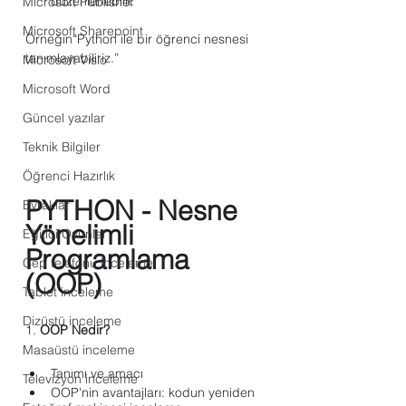
düzenlenebilir.
Microsoft Publisher
Microsoft Sharepoint
Örneğin“Python ile bir öğrenci nesnesi 
tanımlayabiliriz.”
Microsoft Visio
Microsoft Word
Güncel yazılar
Teknik Bilgiler
Öğrenci Hazırlık
PYTHON - Nesne 
Evraklar
Yönelimli 
Eğitici Oyunlar
Programlama 
Cep telefonu inceleme
(OOP)
Tablet inceleme
Dizüstü inceleme
1. 
OOP Nedir?
Masaüstü inceleme
Tanımı ve amacı
Televizyon inceleme
OOP'nin avantajları: kodun yeniden 