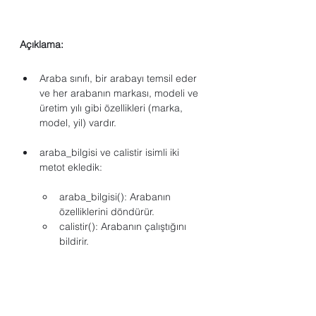
Açıklama:
Araba sınıfı, bir arabayı temsil eder 
ve her arabanın markası, modeli ve 
üretim yılı gibi özellikleri (marka, 
model, yil) vardır.
araba_bilgisi ve calistir isimli iki 
metot ekledik:
araba_bilgisi(): Arabanın 
özelliklerini döndürür.
calistir(): Arabanın çalıştığını 
bildirir.
araba1 ve araba2 isimli nesneler 
oluşturulup bu metotlar aracılığıyla 
çalıştırıldı.