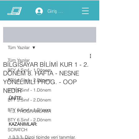
Giriş yap
Yazı
Tüm Yazılar
Tüm Yazılar
BİLGİSAYAR BİLİMİ KUR 1 - 2.
BTY 4.Sınıf - 1.Dönem
DÖNEM 8. HAFTA - NESNE
BTY 4.Sınıf - 2.Dönem
YÖNELİMLİ PROG. - OOP
NEDİR
BTY 5.Sınıf - 1.Dönem
ÜNİTE: 
BTY 5.Sınıf - 2.Dönem
BTY 6.Sınıf - 1.Dönem
1.3. PROGRAMLAMA
BTY 6.Sınıf - 2.Dönem
KAZANIMLAR: 
SCRATCH
1.3.3.3.
Dizgi tipinde veri tanımlar.