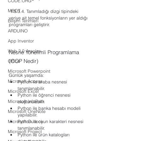
CODE.ORG
MBOT
 1.3.3.4.
Tanımladığı dizgi tipindeki 
veriye ait temel fonksiyonların yer aldığı 
Bilişim Terimleri
programları geliştirir.
ARDUINO
App Inventor
Web 2.0 Araçları
Nesne Yönelimli Programlama 
(OOP Nedir)
Office
Microsoft Powerpoint
Günlük yaşamda:
Microsoft Access
Python ile araba nesnesi 
tanımlanabilir.
Microsoft Excel
Python ile öğrenci nesnesi 
Microsoft InfoPath
oluşturulabilir.
Python ile banka hesabı modeli 
Microsoft OneNote
yapılabilir.
Microsoft Outlook
Python ile oyun karakteri nesnesi 
tanımlanabilir.
Microsoft Project
Python ile ürün katalogları 