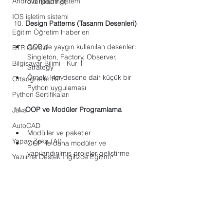
Android işletim sistemi
overloading)
IOS işletim sistemi
10. 
Design Patterns (Tasarım Desenleri)
Eğitim Öğretim Haberleri
OOP'de yaygın kullanılan desenler: 
BTR Görevi
Singleton, Factory, Observer, 
Bilgisayar Bilimi - Kur 1
Strategy
Örnek: Her desene dair küçük bir 
Ortaöğretim BTY
Python uygulaması
Python Sertifikaları
11. 
OOP ve Modüler Programlama
Java
AutoCAD
Modüller ve paketler
Yapay Zeka (AI)
OOP ile daha modüler ve 
yapılandırılmış projeler geliştirme
Yazılıma Destek İngilizce Eğitimi