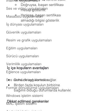
Internet uygulamaları
Doğruysa, başarı sertifikası 
Ses ve video uygulamaları
mesajı gösterilir.
Yanlışsa, başarı sertifikası 
Masaüstü uygulamaları
almadığı bilgisi gösterilir.
İş dünyası uygulamaları
Güvenlik uygulamaları
Resim ve grafik uygulamaları
Eğitim uygulamaları
Sürücü uygulamaları
Verimlilik uygulamaları
İç içe koşulların avantajları
Eğlence uygulamaları
Daha detaylı kontrol sağlar.
Ses ve müzik uygulamaları
Birden fazla koşulun birbirine 
Format dönüştürme uygulamaları
bağımlı olduğu durumlarda kullanılır.
Windows işletim sistemi
Dikkat edilmesi gerekenler
MAC işletim sistemi