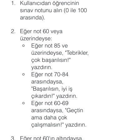
Kullanıcıdan öğrencinin 
sınav notunu alın (0 ile 100 
arasında).
Eğer not 60 veya 
üzerindeyse:
Eğer not 85 ve 
üzerindeyse, "Tebrikler, 
çok başarılısın!" 
yazdırın.
Eğer not 70-84 
arasındaysa, 
"Başarılısın, iyi iş 
çıkardın!" yazdırın.
Eğer not 60-69 
arasındaysa, "Geçtin 
ama daha çok 
çalışmalısın!" yazdırın.
Eğer not 60'ın altındaysa, 