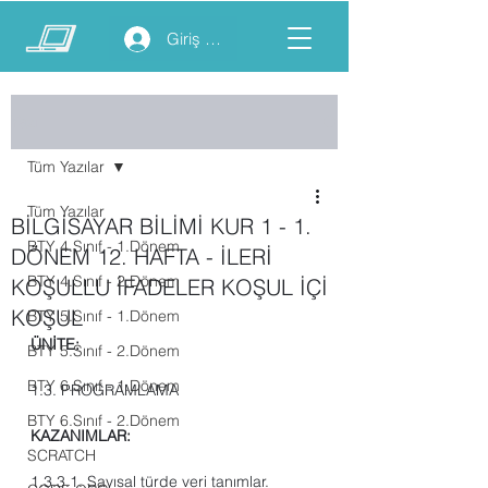
Giriş yap
Yazı
Tüm Yazılar
Tüm Yazılar
BİLGİSAYAR BİLİMİ KUR 1 - 1.
BTY 4.Sınıf - 1.Dönem
DÖNEM 12. HAFTA - İLERİ
BTY 4.Sınıf - 2.Dönem
KOŞULLU İFADELER KOŞUL İÇİ
KOŞUL
BTY 5.Sınıf - 1.Dönem
ÜNİTE:
BTY 5.Sınıf - 2.Dönem
BTY 6.Sınıf - 1.Dönem
1.3. PROGRAMLAMA
BTY 6.Sınıf - 2.Dönem
KAZANIMLAR: 
SCRATCH
1.3.3.1.
Sayısal türde veri tanımlar.