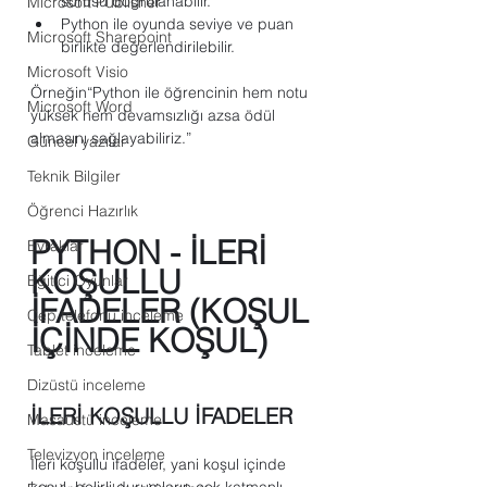
sorusu doğrulanabilir.
Microsoft Publisher
Python ile oyunda seviye ve puan 
Microsoft Sharepoint
birlikte değerlendirilebilir.
Microsoft Visio
Örneğin“Python ile öğrencinin hem notu 
Microsoft Word
yüksek hem devamsızlığı azsa ödül 
almasını sağlayabiliriz.”
Güncel yazılar
Teknik Bilgiler
Öğrenci Hazırlık
PYTHON - İLERİ 
Evraklar
KOŞULLU 
Eğitici Oyunlar
İFADELER (KOŞUL 
Cep telefonu inceleme
İÇİNDE KOŞUL)
Tablet inceleme
Dizüstü inceleme
İLERİ KOŞULLU İFADELER
Masaüstü inceleme
Televizyon inceleme
İleri koşullu ifadeler, yani koşul içinde 