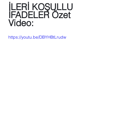
İLERİ KOŞULLU 
İFADELER
 Özet 
Video:
https://youtu.be/DBYHBtLrudw