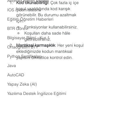
Android işletim sistemi
Kod okunabilirliği
: Çok fazla iç içe 
koşul yazıldığında kod karışık 
IOS işletim sistemi
görünebilir. Bu durumu azaltmak 
Eğitim Öğretim Haberleri
için:
Fonksiyonlar kullanabilirsiniz.
BTR Görevi
Koşulları daha sade hâle 
Bilgisayar Bilimi - Kur 1
getirebilirsiniz.
Mantıksal karmaşıklık
: Her yeni koşul 
Ortaöğretim BTY
eklediğinizde kodun mantıksal 
Python Sertifikaları
yapısını dikkatlice kontrol edin.
Java
AutoCAD
Yapay Zeka (AI)
Yazılıma Destek İngilizce Eğitimi