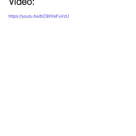
Video:
https://youtu.be/bC9XXeFuVzU