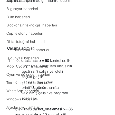
Apple haberleri
sertifikası alıp almadığını kontrol edelim:
Bilgisayar haberleri
Bilim haberleri
Blockchain teknolojisi haberleri
Cep telefonu haberleri
Dijital fotoğraf haberleri
Çalışma adımları
Internet ve online haberleri
İş dünyası haberleri
not_ortalamasi >= 50
 kontrol edilir.
Doğruysa, print("Tebrikler, sınıfı 
Mobil uygulama haberleri
geçtiniz!") çalışır ve içteki 
Oyun ve eğlence haberleri
koşula geçilir.
Yanlışsa, doğrudan 
Tesla ve spacex haberleri
print("Üzgünüm, sınıfta 
WhatsApp haberleri
kaldınız.") çalışır ve program 
sona erer.
Windows haberleri
Araçlar uygulamaları
İçteki koşulda 
not_ortalamasi >= 85 
ve devamsizlik < 10
 kontrol edilir.