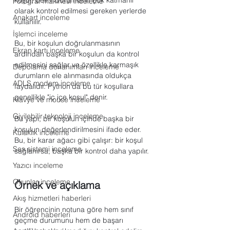
koşul, belirli durumların çok katmanlı 
Fotoğraf makinesi inceleme
olarak kontrol edilmesi gereken yerlerde 
Anakart inceleme
kullanılır. 
İşlemci inceleme
Bu, bir koşulun doğrulanmasının 
Ekran kartı inceleme
ardından başka bir koşulun da kontrol 
edilmesini sağlar ve özellikle karmaşık 
Depolama donanımları inceleme
durumların ele alınmasında oldukça 
ADLS modem inceleme
faydalıdır. Python'da bu tür koşullara 
genellikle "iç içe koşul" denir.
Klavye ve mouse inceleme
Giyilebilir teknoloji inceleme
Bu yapı, bir koşulun içinde başka bir 
koşulun değerlendirilmesini ifade eder. 
Kulaklık inceleme
Bu, bir karar ağacı gibi çalışır: bir koşul 
Ses sistemi inceleme
sağlanırsa, başka bir kontrol daha yapılır.
Yazıcı inceleme
Oyunlar inceleme
Örnek ve açıklama
Akış hizmetleri haberleri
Bir öğrencinin notuna göre hem sınıf 
Android haberleri
geçme durumunu hem de başarı 