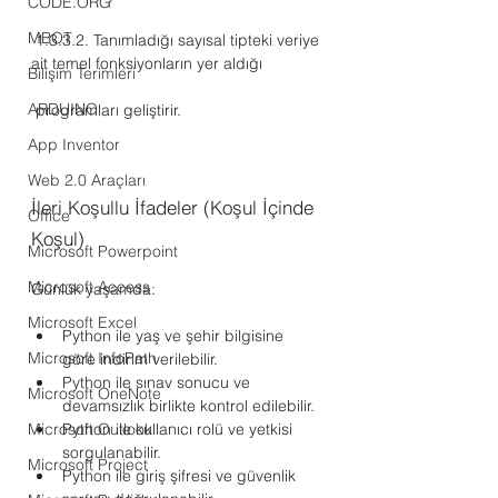
CODE.ORG
MBOT
 1.3.3.2.
Tanımladığı sayısal tipteki veriye 
ait temel fonksiyonların yer aldığı
Bilişim Terimleri
ARDUINO
 programları geliştirir.
App Inventor
Web 2.0 Araçları
İleri Koşullu İfadeler (Koşul İçinde 
Office
Koşul)
Microsoft Powerpoint
Microsoft Access
Günlük yaşamda:
Microsoft Excel
Python ile yaş ve şehir bilgisine 
Microsoft InfoPath
göre indirim verilebilir.
Python ile sınav sonucu ve 
Microsoft OneNote
devamsızlık birlikte kontrol edilebilir.
Microsoft Outlook
Python ile kullanıcı rolü ve yetkisi 
sorgulanabilir.
Microsoft Project
Python ile giriş şifresi ve güvenlik 