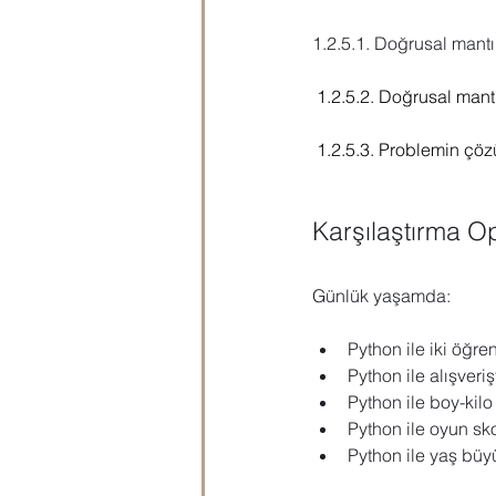
Microsoft Publisher
Microsoft
1.2.5.1. Doğrusal mantık
 1.2.5.2. Doğrusal mantı
Öğrenci Hazırlık
Evraklar
 1.2.5.3. Problemin çö
Karşılaştırma Ope
Günlük yaşamda:
Python ile iki öğrenc
Python ile alışverişte
Python ile boy-kilo 
Python ile oyun skorl
Python ile yaş büyü