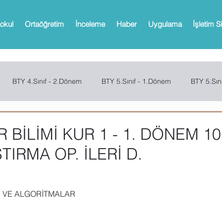
okul
Ortaöğretim
İnceleme
Haber
Uygulama
İşletim S
BTY 4.Sınıf - 2.Dönem
BTY 5.Sınıf - 1.Dönem
BTY 5.Sın
Sınıf - 2.Dönem
SCRATCH
CODE.ORG
MBOT
Bi
 BİLİMİ KUR 1 - 1. DÖNEM 10
TIRMA OP. İLERİ D.
Web 2.0 Araçları
Office
Microsoft Powerpoint
Microso
E VE ALGORİTMALAR
oPath
Microsoft OneNote
Microsoft Outlook
Microsoft 