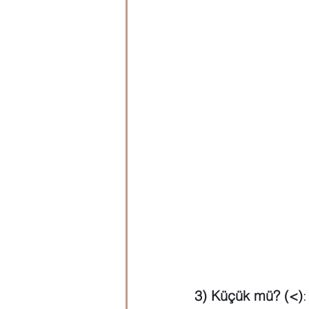
3) Küçük mü? (<)
: