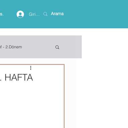
is.
Giriş yap
ıf - 2.Dönem
lişim Terimleri
. HAFTA
ft Access
Project