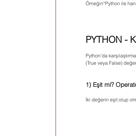
Örneğin“Python ile han
PYTHON - 
Python'da karşılaştırma 
(True veya False) değer
1) Eşit mi? Operat
İki değerin eşit olup ol