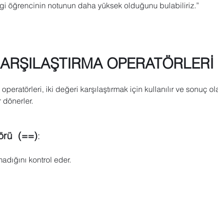
gi öğrencinin notunun daha yüksek olduğunu bulabiliriz.”
KARŞILAŞTIRMA OPERATÖRLERİ 
operatörleri, iki değeri karşılaştırmak için kullanılır ve sonuç o
 dönerler. 
örü  (==)
: 
madığını kontrol eder.