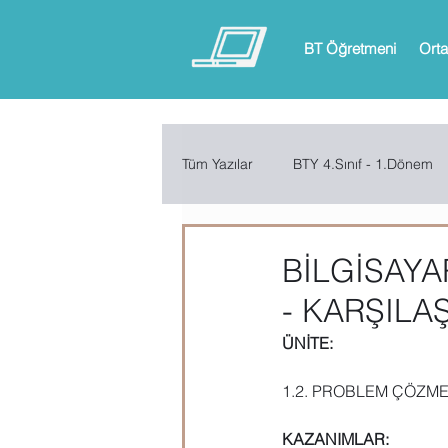
BT Öğretmeni
Orta
Tüm Yazılar
BTY 4.Sınıf - 1.Dönem
BTY 6.Sınıf - 1.Dönem
BTY 6.
BİLGİSAYAR
- KARŞILAŞ
ARDUINO
App Inventor
ÜNİTE: 
1.2. PROBLEM ÇÖZM
Microsoft Excel
Microsoft Inf
KAZANIMLAR: 