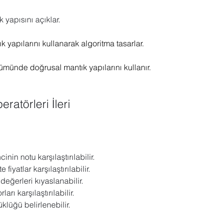
 Sharepoint
Microsoft Visio
Microsoft Word
Güncel yaz
 yapısını açıklar.
k yapılarını kullanarak algoritma tasarlar.
Eğitici Oyunlar
zümünde doğrusal mantık yapılarını kullanır.
ratörleri İleri
inin notu karşılaştırılabilir.
 fiyatlar karşılaştırılabilir.
değerleri kıyaslanabilir.
arı karşılaştırılabilir.
klüğü belirlenebilir.