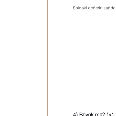
Soldaki değerin sağdak
4) Büyük mü? (>)
: