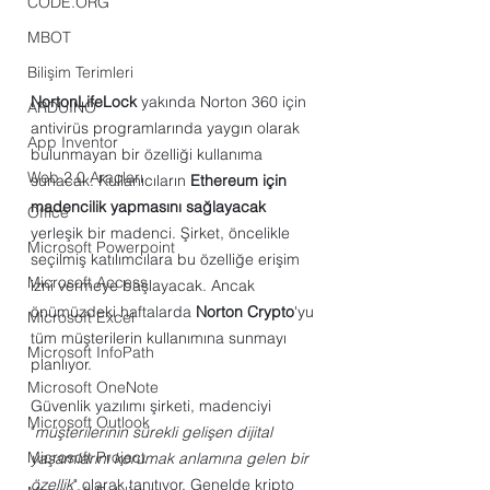
CODE.ORG
MBOT
Bilişim Terimleri
NortonLifeLock
 yakında Norton 360 için 
ARDUINO
antivirüs programlarında yaygın olarak 
App Inventor
bulunmayan bir özelliği kullanıma 
Web 2.0 Araçları
sunacak: Kullanıcıların 
Ethereum için 
madencilik yapmasını sağlayacak
Office
yerleşik bir madenci. Şirket, öncelikle 
Microsoft Powerpoint
seçilmiş katılımcılara bu özelliğe erişim 
Microsoft Access
izni vermeye başlayacak. Ancak 
önümüzdeki haftalarda 
Norton Crypto
'yu 
Microsoft Excel
tüm müşterilerin kullanımına sunmayı 
Microsoft InfoPath
planlıyor.
Microsoft OneNote
Güvenlik yazılımı şirketi, madenciyi 
Microsoft Outlook
"
müşterilerinin sürekli gelişen dijital 
Microsoft Project
yaşamlarını korumak anlamına gelen bir 
özellik
" olarak tanıtıyor. Genelde kripto 