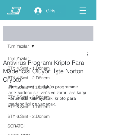
Giriş yap
Yazı
Tüm Yazılar
Tüm Yazılar
Antivirüs Programı Kripto Para
BTY 4.Sınıf - 1.Dönem
Madencisi Oluyor: İşte Norton
BTY 4.Sınıf - 2.Dönem
Crypto!
Bir bu kalmıştı: Antivirüs programınız 
BTY 5.Sınıf - 1.Dönem
artık sadece sizi virüs ve zararlılara karşı 
BTY 5.Sınıf - 2.Dönem
korumakla kalmayacak, kripto para 
madenciliği de yapacak.
BTY 6.Sınıf - 1.Dönem
BTY 6.Sınıf - 2.Dönem
SCRATCH