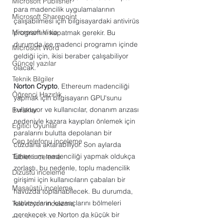
Microsoft Publisher
para madencilik uygulamalarının 
Microsoft Sharepoint
çalışabilmesi için bilgisayardaki antivirüs 
Microsoft Visio
programını kapatmak gerekir. Bu 
durumda ise madenci programın içinde 
Microsoft Word
geldiği için, ikisi beraber çalışabiliyor 
Güncel yazılar
olacak.
Teknik Bilgiler
Norton Crypto
, Ethereum madenciliği 
Öğrenci Hazırlık
yapmak için bilgisayarın GPU'sunu 
kullanıyor ve kullanıcılar, donanım arızası 
Evraklar
nedeniyle kazara kayıpları önlemek için 
Eğitici Oyunlar
paralarını bulutta depolanan bir 
Cep telefonu inceleme
cüzdana aktarabiliyor. Son aylarda 
Ethereum madenciliği yapmak oldukça 
Tablet inceleme
zorlaştı, bu nedenle, toplu madencilik 
Dizüstü inceleme
girişimi için kullanıcıların çabaları bir 
Masaüstü inceleme
havuzda toplanabilecek. Bu durumda, 
katılımcıların kazançlarını bölmeleri 
Televizyon inceleme
gerekecek ve Norton da küçük bir 