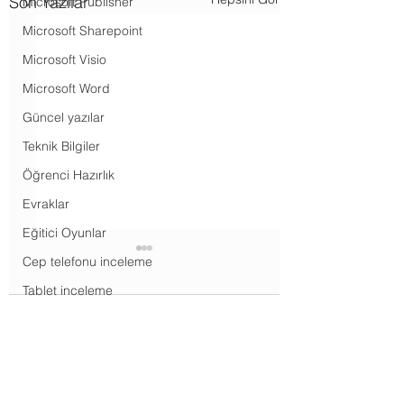
Son Yazılar
Microsoft Publisher
Microsoft Sharepoint
Microsoft Visio
Microsoft Word
Güncel yazılar
Teknik Bilgiler
Öğrenci Hazırlık
Evraklar
Eğitici Oyunlar
Cep telefonu inceleme
Tablet inceleme
Dizüstü inceleme
Yorumlar
Masaüstü inceleme
Televizyon inceleme
BTY 4.2.15. FLAPPY
BTY 4.2.14. FLA
Bir yorum yazın...
KOD İLE OYUNUMU
KOD İLE OYUN