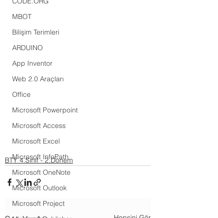
CODE.ORG
MBOT
Bilişim Terimleri
ARDUINO
App Inventor
Web 2.0 Araçları
Office
Microsoft Powerpoint
Microsoft Access
Microsoft Excel
Microsoft InfoPath
BTY 4.Sınıf - 2.Dönem
Microsoft OneNote
Microsoft Outlook
Microsoft Project
Hepsini Gör