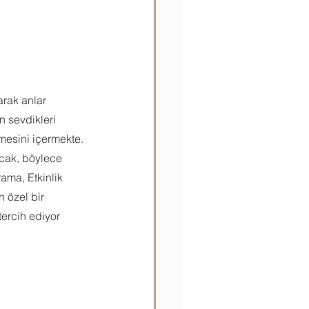
arak anlar 
n sevdikleri 
mesini içermekte. 
acak, böylece 
rama, Etkinlik 
 özel bir 
tercih ediyor 