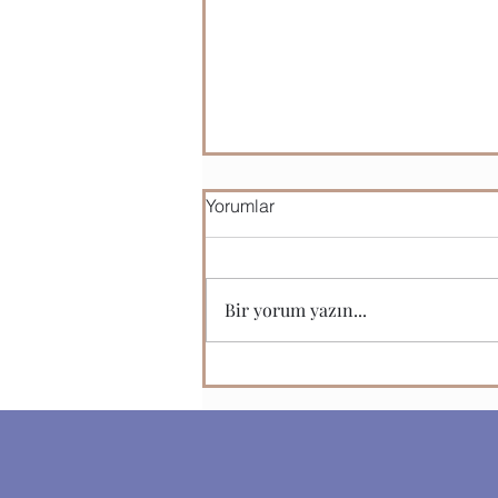
Yorumlar
Bir yorum yazın...
2021'in İlk Yarısında Türk
Oyun Sektörü 236 Milyon
Dolar Yatırım Aldı