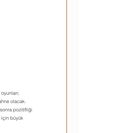
ılar
Teknik Bilgiler
oyunları; 
ahne olacak. 
onra pozitifliği 
 için büyük 