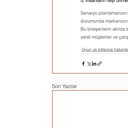
5. İnsanların neyi bilm
Senaryo planlamanızın b
durumunda markanızın t
Bu bileşenlerin akılda 
yerel müşteriler ve çalı
Oyun ve eğlence haberle
Son Yazılar