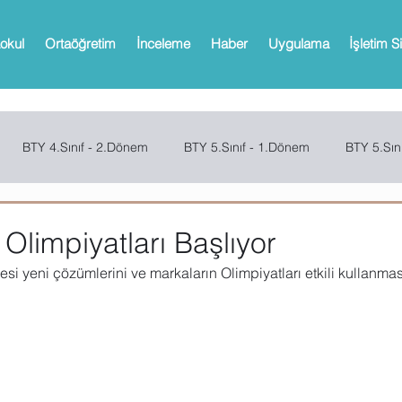
okul
Ortaöğretim
İnceleme
Haber
Uygulama
İşletim S
BTY 4.Sınıf - 2.Dönem
BTY 5.Sınıf - 1.Dönem
BTY 5.Sın
Sınıf - 2.Dönem
SCRATCH
CODE.ORG
MBOT
Bi
Olimpiyatları Başlıyor
esi yeni çözümlerini ve markaların Olimpiyatları etkili kullanması
Web 2.0 Araçları
Office
Microsoft Powerpoint
Microso
oPath
Microsoft OneNote
Microsoft Outlook
Microsoft 