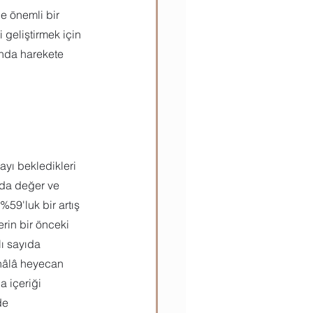
de önemli bir 
 geliştirmek için 
ında harekete 
ayı bekledikleri 
yda değer ve 
59'luk bir artış 
rin bir önceki 
lı sayıda 
 hâlâ heyecan 
a içeriği 
de 