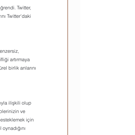
rendi. Twitter, 
nı Twitter'daki 
enzersiz, 
fliği artırmaya 
el birlik anlarını 
a ilişkili olup 
lerinizin ve 
desteklemek için 
l oynadığını 