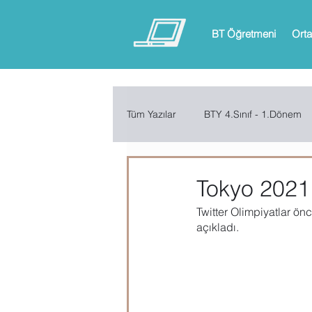
BT Öğretmeni
Orta
Tüm Yazılar
BTY 4.Sınıf - 1.Dönem
BTY 6.Sınıf - 1.Dönem
BTY 6.
Tokyo 2021 
Twitter Olimpiyatlar önc
ARDUINO
App Inventor
açıkladı.
Microsoft Excel
Microsoft Inf