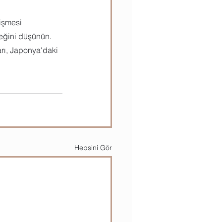
işmesi 
eğini düşünün. 
arı, Japonya'daki 
Hepsini Gör