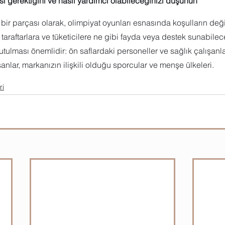
esi gerektiğini ve nasıl yardımcı olabileceğinizi düşünün
ir parçası olarak, olimpiyat oyunları esnasında koşulların değ
araftarlara ve tüketicilere ne gibi fayda veya destek sunabilec
tutulması önemlidir: ön saflardaki personeller ve sağlık çalışanl
şanlar, markanızın ilişkili olduğu sporcular ve menşe ülkeleri.
ri