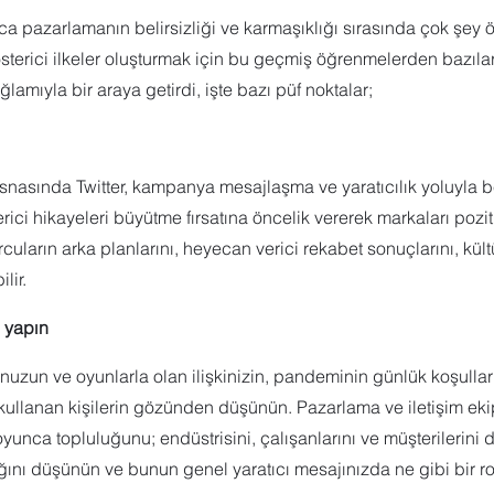
a pazarlamanın belirsizliği ve karmaşıklığı sırasında çok şey öğ
sterici ilkeler oluşturmak için bu geçmiş öğrenmelerden bazıları
mıyla bir araya getirdi, işte bazı püf noktalar;
snasında Twitter, kampanya mesajlaşma ve yaratıcılık yoluyla b
rici hikayeleri büyütme fırsatına öncelik vererek markaları poziti
rcuların arka planlarını, heyecan verici rekabet sonuçlarını, kültür
lir.
i yapın
zun ve oyunlarla olan ilişkinizin, pandeminin günlük koşullarıyl
 kullanan kişilerin gözünden düşünün. Pazarlama ve iletişim ekip
nca topluluğunu; endüstrisini, çalışanlarını ve müşterilerini 
ğını düşünün ve bunun genel yaratıcı mesajınızda ne gibi bir ro