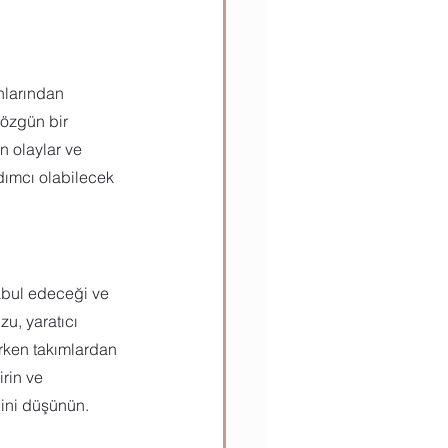
nlarından 
 özgün bir 
n olaylar ve 
dımcı olabilecek 
abul edeceği ve 
u, yaratıcı 
ürken takımlardan 
rin ve 
ğini düşünün.