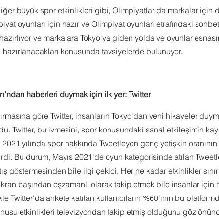
iğer büyük spor etkinlikleri gibi, Olimpiyatlar da markalar için 
yat oyunları için hazır ve Olimpiyat oyunları etrafındaki sohbeti
 hazırlıyor ve markalara Tokyo'ya giden yolda ve oyunlar esnas
l hazırlanacakları konusunda tavsiyelerde bulunuyor.
ı'ndan haberleri duymak için ilk yer: Twitter
ştırmasına göre Twitter, insanların Tokyo'dan yeni hikayeler duym
ldu. Twitter, bu ivmesini, spor konusundaki sanal etkileşimin ka
er 2021 yılında spor hakkında Tweetleyen genç yetişkin oranının %
rdi. Bu durum, Mayıs 2021'de oyun kategorisinde atılan Tweetle
ış göstermesinden bile ilgi çekici. Her ne kadar etkinlikler sınır
ekran başından eşzamanlı olarak takip etmek bile insanlar için
kle Twitter'da ankete katılan kullanıcıların %60'ının bu platformd
nusu etkinlikleri televizyondan takip etmiş olduğunu göz önün