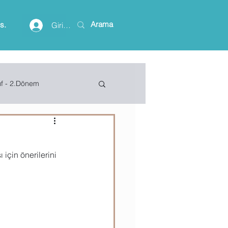
is.
Giriş yap
ıf - 2.Dönem
lişim Terimleri
 için önerilerini 
ft Access
Project