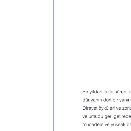
Microsoft Publisher
Microsoft
Öğrenci Hazırlık
Evraklar
Bir yıldan fazla süren
dünyanın dört bir yanın
Dirayet öyküleri ve zorl
ve umudu geri getirece
mücadele ve yüksek be