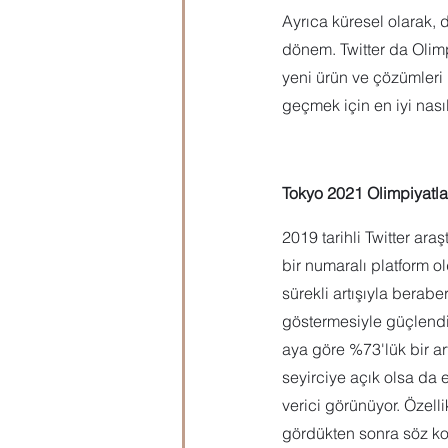
Ayrıca küresel olarak, d
dönem. Twitter da Olimpi
yeni ürün ve çözümleri
geçmek için en iyi nası
Tokyo 2021 Olimpiyatlar
2019 tarihli Twitter ara
bir numaralı platform o
sürekli artışıyla berab
göstermesiyle güçlendi
aya göre %73'lük bir art
seyirciye açık olsa da 
verici görünüyor. Özelli
gördükten sonra söz ko