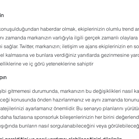
in
onuşulduğundan haberdar olmak, ekiplerinizin olumlu trend a
ı zamanda markanızın varlığıyla ilgili gerçek zamanlı olaylara
i sağlar. Twitter, markanızın; iletişim ve ajans ekiplerinizin en so
el kalmasına ve bunlara verdiğiniz yanıtlarda gezinmesine yar
zelliklerine ve iç görü yeteneklerine sahiptir
apın
gibi gitmemesi durumunda, markanızın bu değişiklikleri nasıl k
receği konusunda önden hazırlanmanız ve aynı zamanda tonunuz
atejilerinizi ayarlamanız önemlidir. Bu senaryo planlarını yürüt
 daha fazlasına sponsorluk bileşenlerinizin her birini değerlendi
ışığında bunların nasıl sorgulanabileceğini veya görülebilece