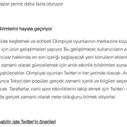
lar yerine daha fazla oturuyor.
ldirimlerini hayata geçiriyor
 şekilde keşfetmek ve sohbeti Olimpiyat oyunlarının merkezine koy
in ürün geliştirmeleri yapıyor. Bu geliştirmeler, kullanıcıların e
orcular hakkında en son içeriği sağlayacak yeni konuların eklen
k zamanlı olarak güncellemek için anlık etkinlik bildirimleri sun
ayabilecekler. Olimpiyat oyunları Twitter'ın her yerinde olacak- A
yrıca Tokyo'dan popüler, gerçek zamanlı içerik ve bilgileri seçen
. Taraftarlar, canlı spor etkinliklerini takip etmek için Twitter'ı 
a gerçek zamanlı olarak neler olduğunu bilmek istiyorlar.
ilir, işte Twitter'in önerileri