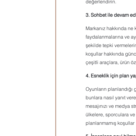
değerlendirin.
3. Sohbet ile devam ed
Markanız hakkında ne k
faydalanmalarına ve ayn
şekilde tepki vermelerin
koşullar hakkında günc
çeşitli araçlara, ürün ö
4. Esneklik için plan y
Oyunların planlandığı 
bunlara nasıl yanıt ve
mesajınızı ve medya str
ülkelere, sporculara ve
planlanmamış koşullar 