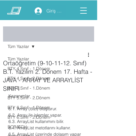
Giriş yap
Yazı
Tüm Yazılar
Tüm Yazılar
Ortaöğretim (9-10-11-12. Sınıf)
BTY 4.Sınıf - 1.Dönem
B.T. Yazılım 2. Dönem 17. Hafta -
BTY 4.Sınıf - 2.Dönem
JAVA - ARRAY VE ARRAYLİST
SINIFI
BTY 5.Sınıf - 1.Dönem
Kazanımlar
BTY 5.Sınıf - 2.Dönem
BTY 6.Sınıf - 1.Dönem
6.1. Array (dizi) oluşturur.
6.2. Array ile işlemler yapar.
BTY 6.Sınıf - 2.Dönem
6.3. ArrayList kullanımını bilir.
SCRATCH
6.4. ArrayList metotlarını kullanır.
6.5. ArrayList üzerinde dolaşım yapar