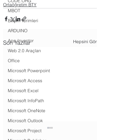
CODE.ORG
Ortaöğretim BTY
MBOT
Bilişim Terimleri
ARDUINO
App Inventor
Hepsini Gör
Son Yazılar
Web 2.0 Araçları
Office
Microsoft Powerpoint
Microsoft Access
Microsoft Excel
Microsoft InfoPath
Microsoft OneNote
Microsoft Outlook
Microsoft Project