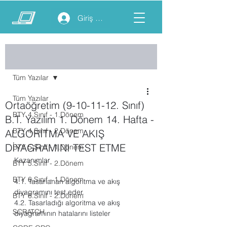
Giriş yap
Yazı
Tüm Yazılar
Tüm Yazılar
Ortaöğretim (9-10-11-12. Sınıf)
BTY 4.Sınıf - 1.Dönem
B.T. Yazılım 1. Dönem 14. Hafta -
BTY 4.Sınıf - 2.Dönem
ALGORİTMA VE AKIŞ
DİYAGRAMINI TEST ETME
BTY 5.Sınıf - 1.Dönem
Kazanımlar
BTY 5.Sınıf - 2.Dönem
BTY 6.Sınıf - 1.Dönem
4.1. Tasarlanan algoritma ve akış 
diyagramını test eder.  
BTY 6.Sınıf - 2.Dönem
4.2. Tasarladığı algoritma ve akış 
SCRATCH
diyagramının hatalarını listeler  