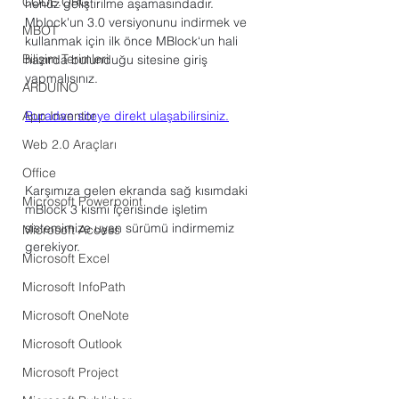
CODE.ORG
henüz geliştirilme aşamasındadır. 
Mblock'un 3.0 versiyonunu indirmek ve 
MBOT
kullanmak için ilk önce MBlock‘un hali 
Bilişim Terimleri
hazırda bulunduğu sitesine giriş 
yapmalısınız. 
ARDUINO
App Inventor
Buradan siteye direkt ulaşabilirsiniz.
Web 2.0 Araçları
Office
Karşımıza gelen ekranda sağ kısımdaki 
Microsoft Powerpoint
mBlock 3 kısmı içerisinde işletim 
sistemimize uyan sürümü indirmemiz 
Microsoft Access
gerekiyor.
Microsoft Excel
Microsoft InfoPath
Microsoft OneNote
Microsoft Outlook
Microsoft Project