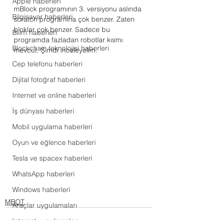
Apple haberleri
mBlock programının 3. versiyonu aslında 
Bilgisayar haberleri
scratch programına çok benzer. Zaten 
bloklar çok benzer. Sadece bu 
Bilim haberleri
programda fazladan robotlar kısmı 
Blockchain teknolojisi haberleri
mevcut. Şimdi inceleyelim. 
Cep telefonu haberleri
Dijital fotoğraf haberleri
Internet ve online haberleri
İş dünyası haberleri
Mobil uygulama haberleri
Oyun ve eğlence haberleri
Tesla ve spacex haberleri
WhatsApp haberleri
Windows haberleri
MBOT
Araçlar uygulamaları