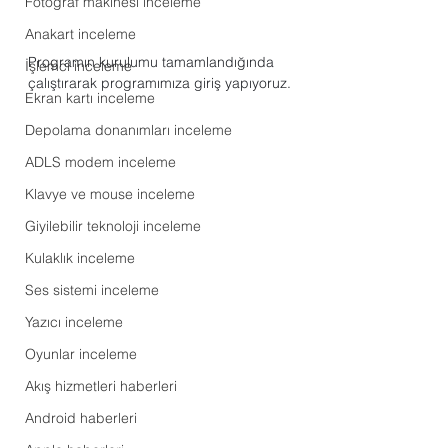
Fotoğraf makinesi inceleme
Anakart inceleme
Programın kurulumu tamamlandığında 
İşlemci inceleme
çalıştırarak programımıza giriş yapıyoruz.
Ekran kartı inceleme
Depolama donanımları inceleme
ADLS modem inceleme
Klavye ve mouse inceleme
Giyilebilir teknoloji inceleme
Kulaklık inceleme
Ses sistemi inceleme
Yazıcı inceleme
Oyunlar inceleme
Akış hizmetleri haberleri
Android haberleri