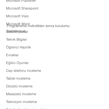
Microsoft Publisher
Microsoft Sharepoint
Microsoft Visio
Microsoft Word
Programımızı indirdikten sonra kurulumu 
başlatıyoruz.
Güncel yazılar
Teknik Bilgiler
Öğrenci Hazırlık
Evraklar
Eğitici Oyunlar
Cep telefonu inceleme
Tablet inceleme
Dizüstü inceleme
Masaüstü inceleme
Televizyon inceleme