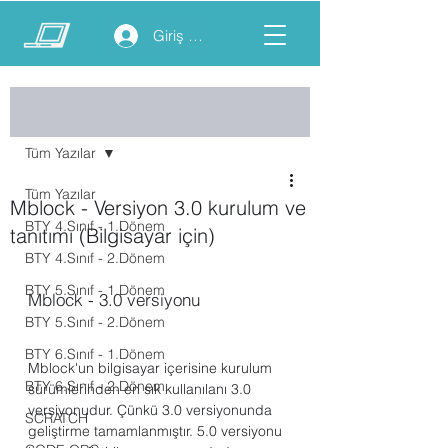
Giriş yap
Yazı
Tüm Yazılar
Tüm Yazılar
Mblock - Versiyon 3.0 kurulum ve
BTY 4.Sınıf - 1.Dönem
tanıtımı (Bilgisayar için)
BTY 4.Sınıf - 2.Dönem
BTY 5.Sınıf - 1.Dönem
Mblock - 3.0 versiyonu
BTY 5.Sınıf - 2.Dönem
BTY 6.Sınıf - 1.Dönem
Mblock'un bilgisayar içerisine kurulum 
BTY 6.Sınıf - 2.Dönem
sürümlerinden en sık kullanılanı 3.0 
versiyonudur. Çünkü 3.0 versiyonunda 
SCRATCH
geliştirme tamamlanmıştır. 5.0 versiyonu 