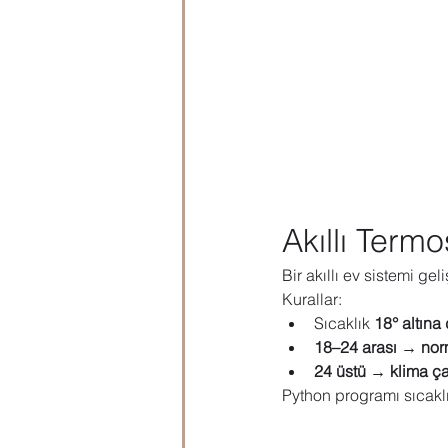
Akıllı Termo
Bir akıllı ev sistemi gel
Kurallar:
Sıcaklık 
18° altına
18–24 arası → nor
24 üstü → klima ça
Python programı sıcakl