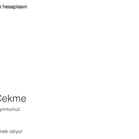
ı hesaplasın
.
Çekme
iyorsunuz.
mek istiyor