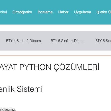
okul
Ortaöğretim
İnceleme
Haber
Uygulama
İşletim S
BTY 4.Sınıf - 2.Dönem
BTY 5.Sınıf - 1.Dönem
BTY 5.Sın
Sınıf - 2.Dönem
SCRATCH
CODE.ORG
MBOT
Bi
AYAT PYTHON ÇÖZÜMLERİ
Web 2.0 Araçları
Office
Microsoft Powerpoint
Microso
nlik Sistemi
oPath
Microsoft OneNote
Microsoft Outlook
Microsoft 
ndesiniz.