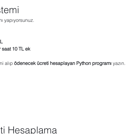
stemi
mı yapıyorsunuz.
TL
r saat 10 TL ek
ni alıp 
ödenecek ücreti hesaplayan Python programı
 yazın.
ti Hesaplama