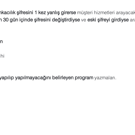
 Sharepoint
Microsoft Visio
Microsoft Word
Güncel yaz
kacılık şifresini 1 kez yanlış girerse
 müşteri hizmetleri arayacak
n 30 gün içinde şifresini değiştirdiyse
 ve 
eski şifreyi girdiyse
 a
Eğitici Oyunlar
en
ihi
yapılıp yapılmayacağını belirleyen program
 yazmaları.