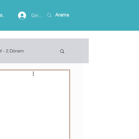
is.
Giriş yap
ıf - 2.Dönem
lişim Terimleri
ft Access
Project