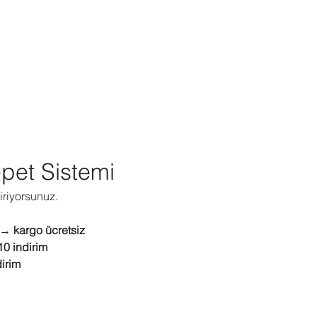
epet Sistemi
tiriyorsunuz.
 → kargo ücretsiz
0 indirim
irim