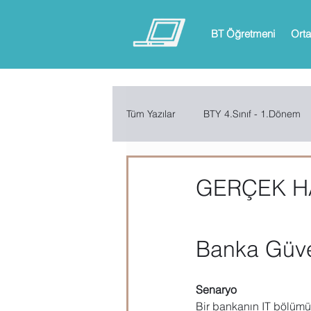
BT Öğretmeni
Orta
Tüm Yazılar
BTY 4.Sınıf - 1.Dönem
BTY 6.Sınıf - 1.Dönem
BTY 6.
GERÇEK H
ARDUINO
App Inventor
Banka Güve
Microsoft Excel
Microsoft Inf
Senaryo
Bir bankanın IT bölümü