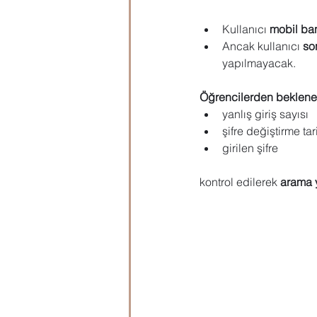
Microsoft Publisher
Microsoft
Kullanıcı 
mobil ban
Ancak kullanıcı 
so
yapılmayacak.
Öğrenci Hazırlık
Evraklar
Öğrencilerden beklen
yanlış giriş sayısı
şifre değiştirme tar
girilen şifre
kontrol edilerek 
arama 