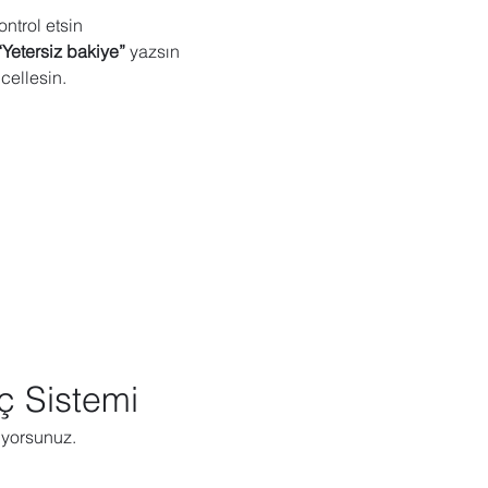
ontrol etsin
“Yetersiz bakiye”
 yazsın
cellesin.
ç Sistemi
zıyorsunuz.