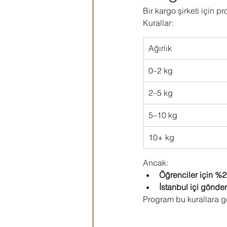
Bir kargo şirketi için 
Kurallar:
Ağırlık
0–2 kg
2–5 kg
5–10 kg
10+ kg
Ancak:
Öğrenciler için %2
İstanbul içi gönde
Program bu kurallara g