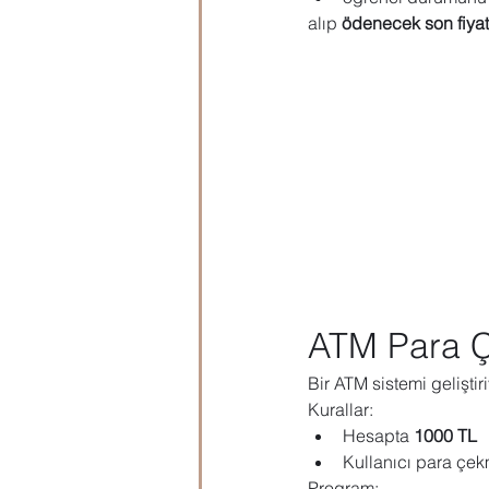
alıp 
ödenecek son fiyat
ATM Para 
Bir ATM sistemi geliştir
Kurallar:
Hesapta 
1000 TL
Kullanıcı para çek
Program: