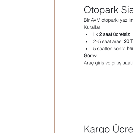
Otopark Si
Bir AVM otoparkı yazılı
Kurallar:
İlk 
2 saat ücretsiz
2–5 saat arası 
20 
5 saatten sonra 
he
Görev
Araç giriş ve çıkış saati
Kargo Ücre