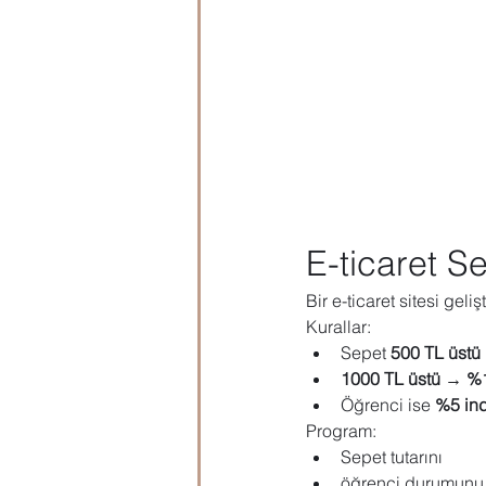
E-ticaret S
Bir e-ticaret sitesi geliş
Kurallar:
Sepet 
500 TL üstü
1000 TL üstü → %1
Öğrenci ise 
%5 ind
Program:
Sepet tutarını
öğrenci durumunu