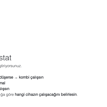
stat
iştiriyorsunuz.
 düşerse → kombi çalışsın
mal
lışsın
ığa göre 
hangi cihazın çalışacağını belirlesin
.