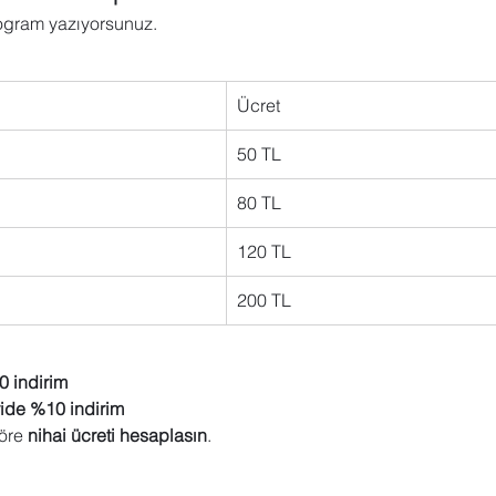
program yazıyorsunuz.
Ücret
50 TL
80 TL
120 TL
200 TL
0 indirim
ride %10 indirim
öre 
nihai ücreti hesaplasın
.