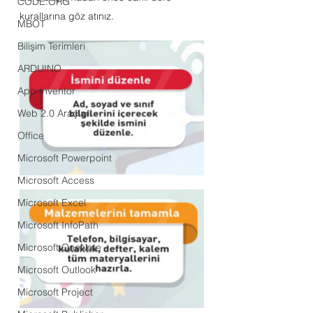
CODE.ORG
kurallarına göz atınız.
MBOT
Bilişim Terimleri
ARDUINO
App Inventor
Web 2.0 Araçları
Office
Microsoft Powerpoint
Microsoft Access
Microsoft Excel
Microsoft InfoPath
Microsoft OneNote
Microsoft Outlook
Microsoft Project