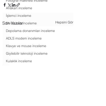
Fotoğraf makinesi inceleme
Anakart inceleme
İşlemci inceleme
Hepsini Gör
Son Yazılar
Ekran kartı inceleme
Depolama donanımları inceleme
ADLS modem inceleme
Klavye ve mouse inceleme
Giyilebilir teknoloji inceleme
Kulaklık inceleme
Ses sistemi inceleme
Yazıcı inceleme
Oyunlar inceleme
Akış hizmetleri haberleri
Android haberleri