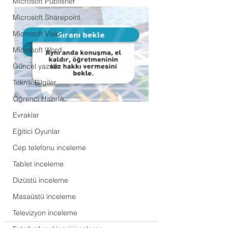
Microsoft Publisher
Microsoft Sharepoint
Microsoft Visio
Microsoft Word
Güncel yazılar
Teknik Bilgiler
Öğrenci Hazırlık
Evraklar
Eğitici Oyunlar
Cep telefonu inceleme
Tablet inceleme
Dizüstü inceleme
Masaüstü inceleme
Televizyon inceleme